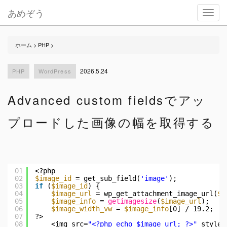
あめぞう
Toggl
navig
ホーム
>
PHP
>
2026.5.24
PHP
WordPress
Advanced custom fieldsでアッ
プロードした画像の幅を取得する
01
<?php
02
$image_id
= get_sub_field(
'image'
);
03
if
(
$image_id
) {
04
$image_url
= wp_get_attachment_image_url(
$i
05
$image_info
= 
getimagesize
(
$image_url
);
06
$image_width_vw
= 
$image_info
[0] / 19.2;
07
?>
08
<img src=
"<?php echo $image_url; ?>"
style=