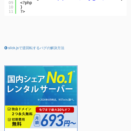
09
<?php
10
}
11
?>
slick.jsで逆回転するバグの解決方法