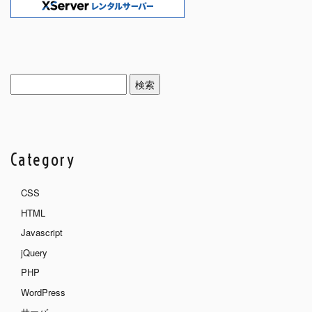
検
索:
Category
CSS
HTML
Javascript
jQuery
PHP
WordPress
サーバ